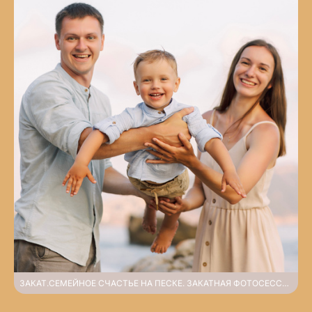
ЗАКАТ.СЕМЕЙНОЕ СЧАСТЬЕ НА ПЕСКЕ. ЗАКАТНАЯ ФОТОСЕССИЯ НА ПЛЯЖЕ КЛЕОПАТРЫ.