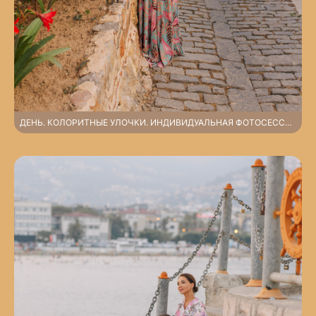
ДЕНЬ. КОЛОРИТНЫЕ УЛОЧКИ. ИНДИВИДУАЛЬНАЯ ФОТОСЕССИЯ У КРЕПОСТИ АЛАНИИ.АЛАНЬЯ