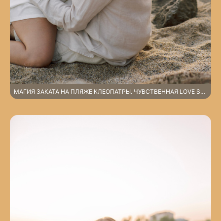
МАГИЯ ЗАКАТА НА ПЛЯЖЕ КЛЕОПАТРЫ. ЧУВСТВЕННАЯ LOVE STORY У КРОМКИ СРЕДИЗЕМНОГО МОРЯ. АЛАНЬЯ