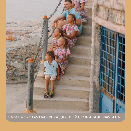
ЗАКАТ.МОРСКАЯ ПРОГУЛКА ДЛЯ ВСЕЙ СЕМЬИ. БОЛЬШАЯ И НАРЯДНАЯ СЕМЕЙНАЯ СЪЕМКА В ПОРТУ АЛАНЬИ. СОЛНЦЕ, ЯХТЫ И УЛЫБКИ.