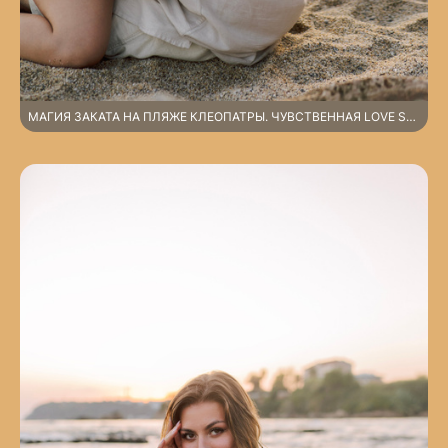
МАГИЯ ЗАКАТА НА ПЛЯЖЕ КЛЕОПАТРЫ. ЧУВСТВЕННАЯ LOVE STORY У КРОМКИ СРЕДИЗЕМНОГО МОРЯ. АЛАНЬЯ