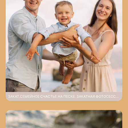
ЗАКАТ.СЕМЕЙНОЕ СЧАСТЬЕ НА ПЕСКЕ. ЗАКАТНАЯ ФОТОСЕССИЯ НА ПЛЯЖЕ КЛЕОПАТРЫ.