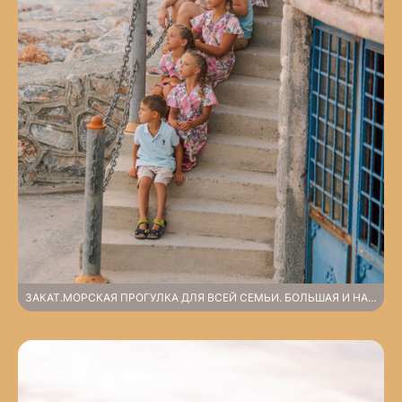
ЗАКАТ.МОРСКАЯ ПРОГУЛКА ДЛЯ ВСЕЙ СЕМЬИ. БОЛЬШАЯ И НАРЯДНАЯ СЕМЕЙНАЯ СЪЕМКА В ПОРТУ АЛАНЬИ. СОЛНЦЕ, ЯХТЫ И УЛЫБКИ.