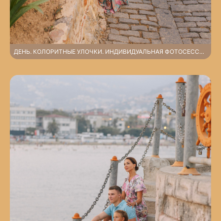
ДЕНЬ. КОЛОРИТНЫЕ УЛОЧКИ. ИНДИВИДУАЛЬНАЯ ФОТОСЕССИЯ У КРЕПОСТИ АЛАНИИ.АЛАНЬЯ