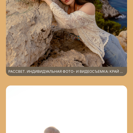
РАССВЕТ. ИНДИВИДУАЛЬНАЯ ФОТО- И ВИДЕОСЪЕМКА: КРАЙ ОБРЫВА И ПЛЯЖ КЛЕОПАТРЫ. АЛАНЬЯ