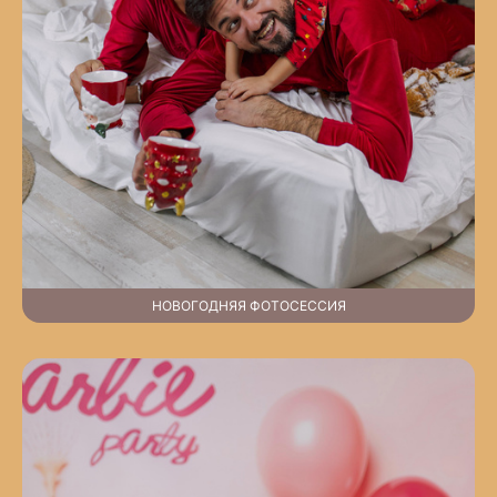
НОВОГОДНЯЯ ФОТОСЕССИЯ