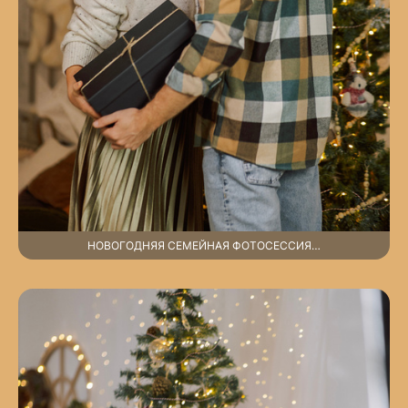
НОВОГОДНЯЯ СЕМЕЙНАЯ ФОТОСЕССИЯ…