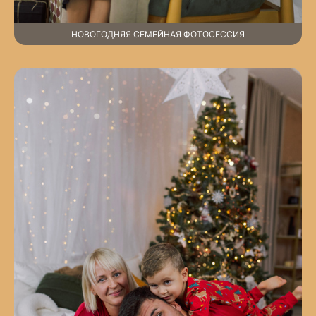
НОВОГОДНЯЯ СЕМЕЙНАЯ ФОТОСЕССИЯ