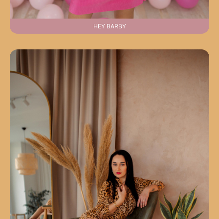
HEY BARBY