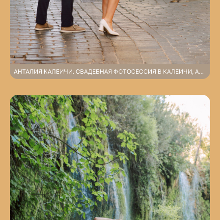
АНТАЛИЯ КАЛЕИЧИ. СВАДЕБНАЯ ФОТОСЕССИЯ В КАЛЕИЧИ, АНТАЛИЯ (ВЫЕЗДНАЯ ФОТОСЕССИЯ, НЕ ПО ОСНОВНОМУ ПРАЙСУ)