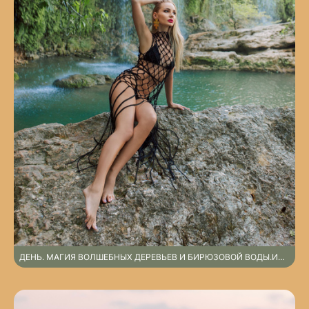
ДЕНЬ. МАГИЯ ВОЛШЕБНЫХ ДЕРЕВЬЕВ И БИРЮЗОВОЙ ВОДЫ.ИНДИВИДУАЛЬНАЯ ФОТОСЕССИЯ У ВОДОПАДОВ АНТАЛЬИ. (ВЫЕЗДНАЯ НЕ ПО ОСНОВНОМУ ПРАЙСУ)