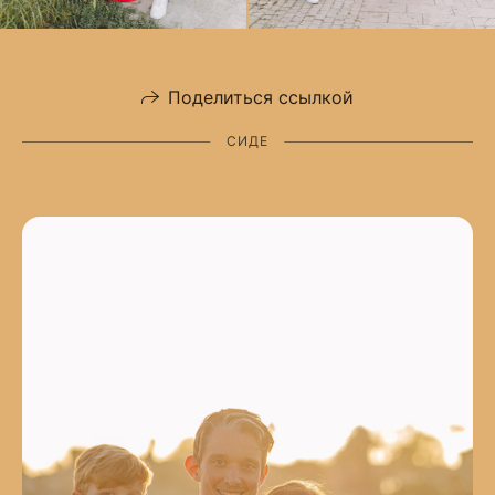
Поделиться ссылкой
СИДЕ